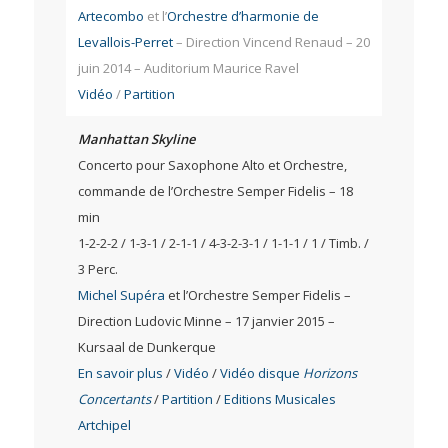
Artecombo
et l’
Orchestre d’harmonie de
Levallois-Perret
– Direction Vincend Renaud – 20
juin 2014 – Auditorium Maurice Ravel
Vidéo
/
Partition
Manhattan Skyline
Concerto pour Saxophone Alto et Orchestre,
commande de l’Orchestre Semper Fidelis – 18
min
1-2-2-2 / 1-3-1 / 2-1-1 / 4-3-2-3-1 / 1-1-1 / 1 / Timb. /
3 Perc.
Michel Supéra
et l’Orchestre Semper Fidelis –
Direction Ludovic Minne – 17 janvier 2015 –
Kursaal de Dunkerque
En savoir plus
/
Vidéo
/
Vidéo disque
Horizons
Concertants
/
Partition
/
Editions Musicales
Artchipel