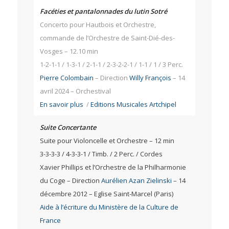
Facéties et pantalonnades du lutin Sotré
Concerto pour Hautbois et Orchestre,
commande de l’Orchestre de Saint-Dié-des-
Vosges – 12.10 min
1-2-1-1 / 1-3-1 / 2-1-1 / 2-3-2-2-1 / 1-1 / 1 / 3 Perc.
Pierre Colombain
– Direction
Willy François
– 14
avril 2024 – Orchestival
En savoir plus
/
Editions Musicales Artchipel
Suite Concertante
Suite pour Violoncelle et Orchestre – 12 min
3-3-3-3 / 4-3-3-1 / Timb. / 2 Perc. / Cordes
Xavier Phillips et l’Orchestre de la Philharmonie
du Coge – Direction
Aurélien Azan Zielinski
– 14
décembre 2012 – Eglise Saint-Marcel (Paris)
Aide à l’écriture du Ministère de la Culture de
France