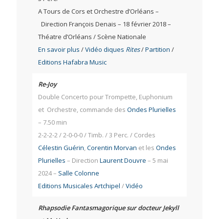
A Tours de Cors et Orchestre d’Orléans –
Direction François Denais – 18 février 2018 –
Théatre d’Orléans / Scène Nationale
En savoir plus
/
Vidéo diques
Rites
/
Partition
/
Editions Hafabra Music
Re-Joy
Double Concerto pour Trompette, Euphonium
et Orchestre, commande des
Ondes Plurielles
– 7.50 min
2-2-2-2 / 2-0-0-0 / Timb. / 3 Perc. / Cordes
Célestin Guérin
,
Corentin Morvan
et les
Ondes
Plurielles
– Direction
Laurent Douvre
– 5 mai
2024 –
Salle Colonne
Editions Musicales Artchipel
/
Vidéo
Rhapsodie Fantasmagorique sur docteur Jekyll