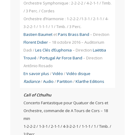
Orchestre Symphonique : 2-2-2-2 / 4-2-1-1 / Timb.
/ 3 Perc. / Cordes
Orchestre d’Harmonie : 1-2-2-2 /1-3-1 / 2-1-1 / 4-
3-2-2-1 / 1-1-1 / 1 / Timb. / 3 Perc.
Bastien Baumet
et
Paris Brass Band
– Direction
Florent Didier
– 18 octobre 2016 – Auditorium
Dadi /
Les Clés d’Euphonia
– Direction
Laëtitia
Trouvé
/
Portugal Air Force Band
– Direction
Antônio Rosado
En savoir plus
/
Vidéo
/
Vidéo disque
Radiance
/
Audio
/
Partition
/
Klarthe Editions
Call of Cthulhu
Concerto Fantastique pour Quatuor de Cors et
Orchestre, commande de A Tours de Cors – 18
min
1-2-2-2 / 1-3-1 / 2-1-1 / 4-3-2-2-1 / 1-1-1 / 1 / Timb. /
3 Perc.