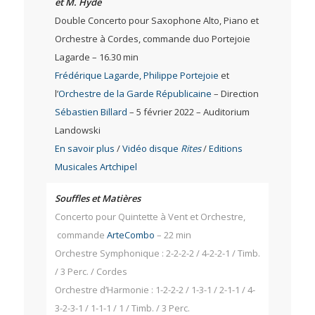
et M. Hyde
Double Concerto pour Saxophone Alto, Piano et
Orchestre à Cordes, commande duo Portejoie
Lagarde – 16.30 min
Frédérique Lagarde, Philippe Portejoie
et
l’
Orchestre de la Garde Républicaine
– Direction
Sébastien Billard
– 5 février 2022 – Auditorium
Landowski
En savoir plus
/
Vidéo disque
Rites
/
Editions
Musicales Artchipel
Souffles et Matières
Concerto pour Quintette à Vent et Orchestre,
commande
ArteCombo
– 22 min
Orchestre Symphonique : 2-2-2-2 / 4-2-2-1 / Timb.
/ 3 Perc. / Cordes
Orchestre d’Harmonie : 1-2-2-2 / 1-3-1 / 2-1-1 / 4-
3-2-3-1 / 1-1-1 / 1 / Timb. / 3 Perc.