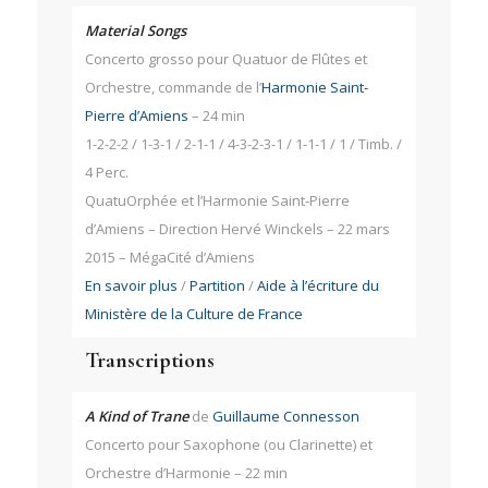
Material Songs
Concerto grosso pour Quatuor de Flûtes et
Orchestre, commande de l’
Harmonie Saint-
Pierre d’Amiens
– 24 min
1-2-2-2 / 1-3-1 / 2-1-1 / 4-3-2-3-1 / 1-1-1 / 1 / Timb. /
4 Perc.
QuatuOrphée et l’Harmonie Saint-Pierre
d’Amiens – Direction Hervé Winckels – 22 mars
2015 – MégaCité d’Amiens
En savoir plus
/
Partition
/
Aide à l’écriture du
Ministère de la Culture de France
Transcriptions
A Kind of Trane
de
Guillaume Connesson
Concerto pour Saxophone (ou Clarinette) et
Orchestre d’Harmonie – 22 min