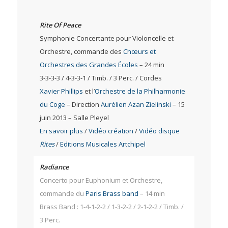
Rite Of Peace
Symphonie Concertante pour Violoncelle et
Orchestre, commande des
Chœurs et
Orchestres des Grandes Écoles
– 24 min
3-3-3-3 / 4-3-3-1 / Timb. / 3 Perc. / Cordes
Xavier Phillips
et l’
Orchestre de la Philharmonie
du Coge
– Direction
Aurélien Azan Zielinski
– 15
juin 2013 – Salle Pleyel
En savoir plus
/
Vidéo création
/
Vidéo disque
Rites
/
Editions Musicales Artchipel
Radiance
Concerto pour Euphonium et Orchestre,
commande du
Paris Brass band
– 14 min
Brass Band : 1-4-1-2-2 / 1-3-2-2 / 2-1-2-2 / Timb. /
3 Perc.