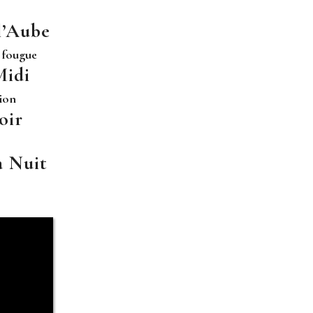
 l’Aube
c fougue
Midi
sion
oir
a Nuit