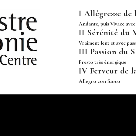
I Allégresse de
Andante, puis Vivace ave
II Sérénité du 
Vraiment lent et avec pas
III Passion du S
Presto très énergique
IV Ferveur de l
Allegro con fuoco