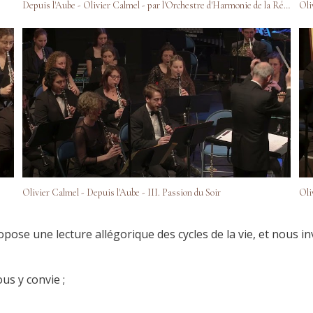
Depuis l'Aube - Olivier Calmel - par l'Orchestre d'Harmonie de la Région Centre
Oli
Olivier Calmel - Depuis l'Aube - III. Passion du Soir
Oli
pose une lecture allégorique des cycles de la vie, et nous i
us y convie ;