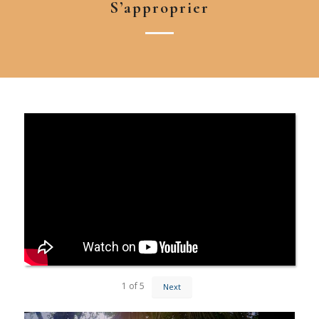
S’approprier
1
of
5
Next