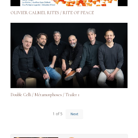
OLIVIER CALMEL RITES / RITE OF PEACE
Double Celli / Métamorphoses / Trailer 1
1
of
5
Next