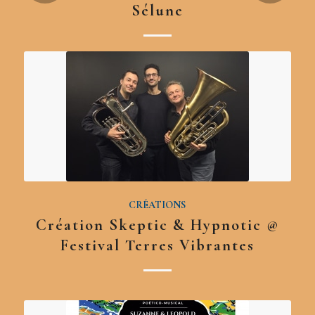
Sélune
CRÉATIONS
Création Skeptic & Hypnotic @
Festival Terres Vibrantes