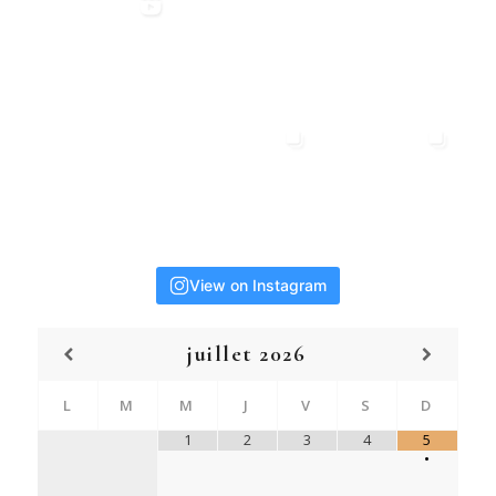
View on Instagram
juillet
2026
L
M
M
J
V
S
D
1
2
3
4
5
•