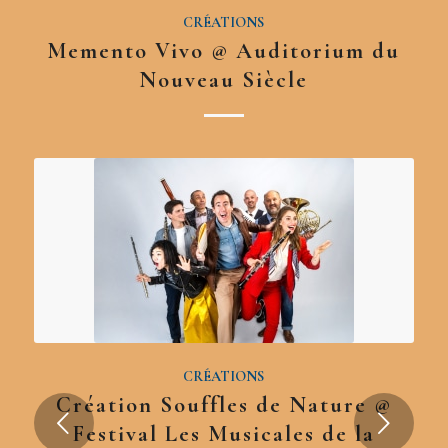
CRÉATIONS
Memento Vivo @ Auditorium du
Nouveau Siècle
CRÉATIONS
Création Souffles de Nature @
Suivant
Festival Les Musicales de la