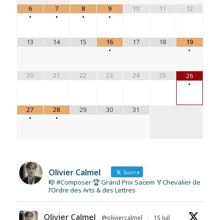
6
7
8
9
10
11
12
•
•
•
•
13
14
15
16
17
18
19
•
•
20
21
22
23
24
25
26
•
27
28
29
30
31
•
•
Olivier Calmel
Suivre
🎼 #Composer 🏆 Grand Prix Sacem 🏅Chevalier de
l’Ordre des Arts & des Lettres
Olivier Calmel
@oliviercalmel
·
15 Juil