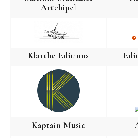
Artchipel
Klarthe Editions
Edi
Kaptain Music