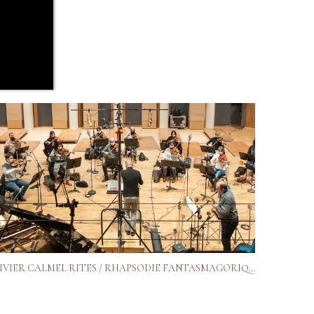
OLIVIER CALMEL RITES / RHAPSODIE FANTASMAGORIQUE SUR DOCTEUR JEKYLL ET M. HYDE