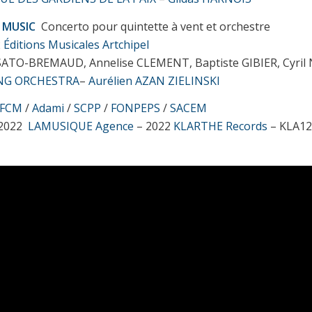
MUSIC
Concerto pour quintette à vent et orchestre
2
Éditions Musicales Artchipel
ATO-BREMAUD, Annelise CLEMENT, Baptiste GIBIER, Cyri
NG ORCHESTRA
–
Aurélien AZAN ZIELINSKI
FCM
/
Adami
/
SCPP
/
FONPEPS
/
SACEM
 2022
LAMUSIQUE Agence
– 2022
KLARTHE Records
– KLA1