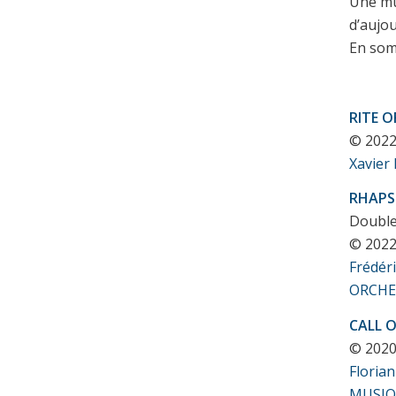
Une mu
d’aujou
En somm
RITE O
© 202
Xavier
RHAPS
Double
© 202
Frédér
ORCHE
CALL 
© 202
Floria
MUSIQ