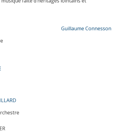
musique faite d’héritages lointains et
Guillaume Connesson
re
E
s
BILLARD
orchestre
TER