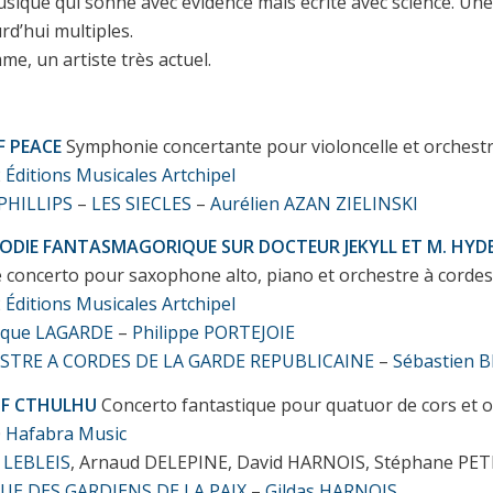
sique qui sonne avec évidence mais écrite avec science. Une 
rd’hui multiples.
e, un artiste très actuel.
F PEACE
Symphonie concertante pour violoncelle et orchest
2
Éditions Musicales Artchipel
 PHILLIPS
–
LES SIECLES
–
Aurélien AZAN ZIELINSKI
ODIE FANTASMAGORIQUE SUR DOCTEUR JEKYLL ET M. HYD
 concerto pour saxophone alto, piano et orchestre à corde
2
Éditions Musicales Artchipel
ique LAGARDE
–
Philippe PORTEJOIE
STRE A CORDES DE LA GARDE REPUBLICAINE
–
Sébastien 
OF CTHULHU
Concerto fantastique pour quatuor de cors et 
0
Hafabra Music
n LEBLEIS
, Arnaud DELEPINE, David HARNOIS, Stéphane PE
UE DES GARDIENS DE LA PAIX
–
Gildas HARNOIS