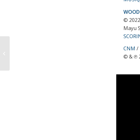
WOOD 
© 202
Mayu S
SCORI
CNM
/
Gravity Ripples
© & ℗