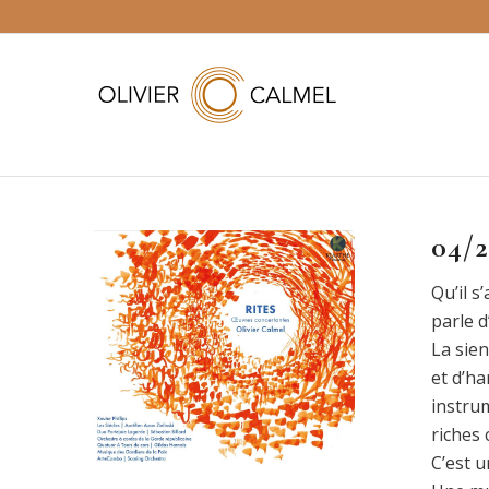
04/
Qu’il s
parle 
La sien
et d’ha
instru
riches
C’est 