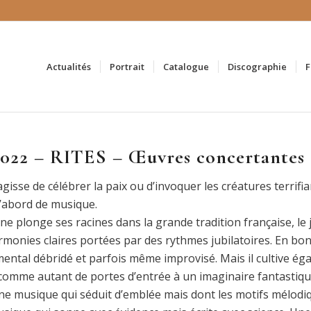
Actualités
Portrait
Catalogue
Discographie
F
2022 – RITES – Œuvres concertantes
’agisse de célébrer la paix ou d’invoquer les créatures terrifi
d’abord de musique.
ne plonge ses racines dans la grande tradition française, le ja
rmonies claires portées par des rythmes jubilatoires. En bon p
mental débridé et parfois même improvisé. Mais il cultive ég
 comme autant de portes d’entrée à un imaginaire fantastiqu
une musique qui séduit d’emblée mais dont les motifs mélodi