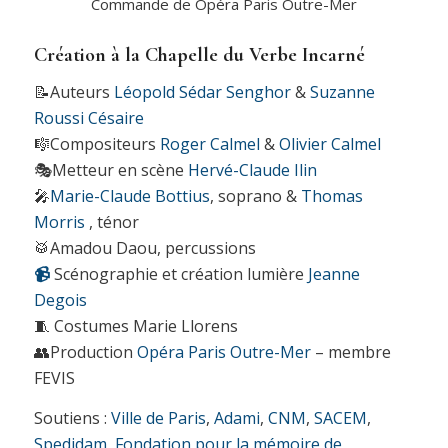
Commande de Opéra Paris Outre-Mer
Création à la
Chapelle du Verbe Incarné
📝Auteurs
Léopold Sédar Senghor
&
Suzanne
Roussi Césaire
🎼Compositeurs
Roger Calmel
&
Olivier Calmel
🎭Metteur en scène
Hervé-Claude Ilin
🎤
Marie-Claude Bottius
, soprano &
Thomas
Morris
, ténor
🥁Amadou Daou, percussions
📹
Scénographie et création lumière
Jeanne
Degois
🧵 Costumes Marie Llorens
👥Production
Opéra Paris Outre-Mer
– membre
FEVIS
Soutiens :
Ville de Paris
,
Adami
,
CNM
,
SACEM
,
Spedidam
,
Fondation pour la mémoire de