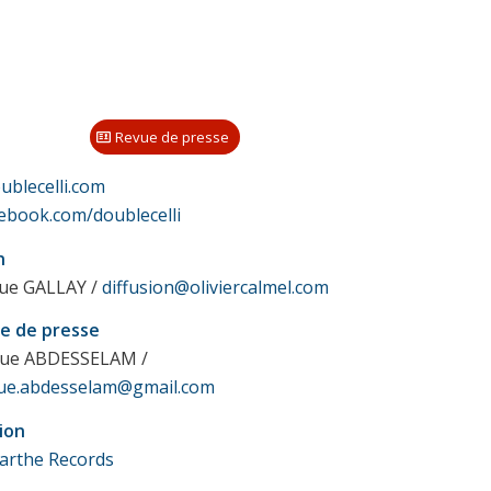
Revue de presse
ublecelli.com
ebook.com/doublecelli
n
que GALLAY /
diffusion@oliviercalmel.com
e de presse
ue ABDESSELAM /
ue.abdesselam@gmail.com
ion
larthe Records