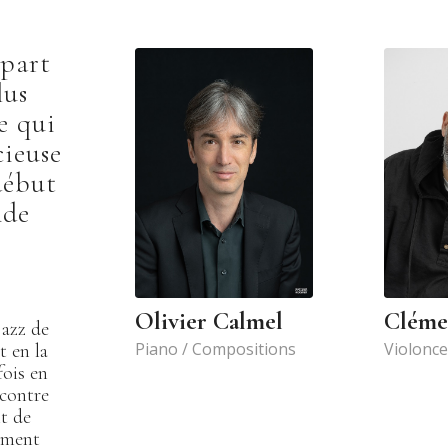
 part
lus
e qui
cieuse
début
nde
Olivier Calmel
Cléme
azz de
Piano / Compositions
Violonce
t en la
fois en
ncontre
nt de
cement