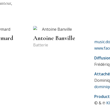
anteur,
ymard
Antoine Banville
music.do
Batterie
www.fac
Diffusio
Frédéri
Attaché
Dominiq
dominiq
Product
© & ℗
K